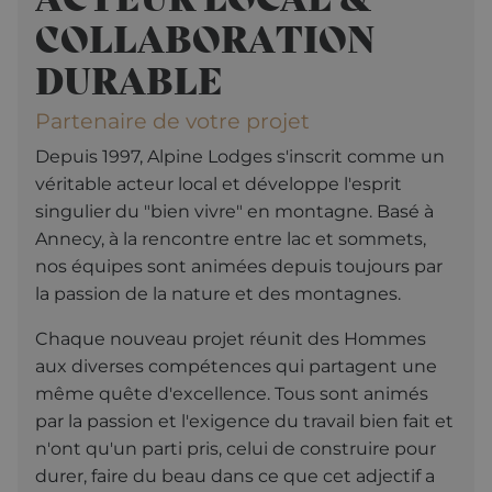
Cookie-
Script.co
COLLABORATION
fonctionn
correctem
DURABLE
october_session
October CMS
1 heure 59
alpine-lodges.fr
minutes
Partenaire de votre projet
Depuis 1997, Alpine Lodges s'inscrit comme un
Fournisseur /
Fournisseur
Nom
Nom
Expiration
Expiration
Description
Description
Domaine
/ Domaine
véritable acteur local et développe l'esprit
Fou
Nom
singulier du "bien vivre" en montagne. Basé à
_ga_F3HJH5D1SD
IDE
.alpine-
1 an
1 an 1
This cookie is
This cookie is
Google LLC
/ D
lodges.fr
mois
set by
used by
.doubleclick.net
Annecy, à la rencontre entre lac et sommets,
Doubleclick
Google
OFSYS_Consent_DwYAAHltUmFIeONzBwFWODdmaEG!AQAA
alp
and carries
Analytics to
lod
nos équipes sont animées depuis toujours par
out
persist
information
session state.
la passion de la nature et des montagnes.
about how
the end user
_ga
1 an 1
Ce nom de
Google LLC
uses the
mois
cookie est
.alpine-
Chaque nouveau projet réunit des Hommes
website and
associé à
lodges.fr
aux diverses compétences qui partagent une
any
Google
advertising
Universal
même quête d'excellence. Tous sont animés
that the end
Analytics -
user may have
qui est une
par la passion et l'exigence du travail bien fait et
seen before
mise à jour
visiting the
importante
n'ont qu'un parti pris, celui de construire pour
said website.
du service
d'analyse le
durer, faire du beau dans ce que cet adjectif a
_gcl_au
2 mois 4
Used by
plus
Google LLC