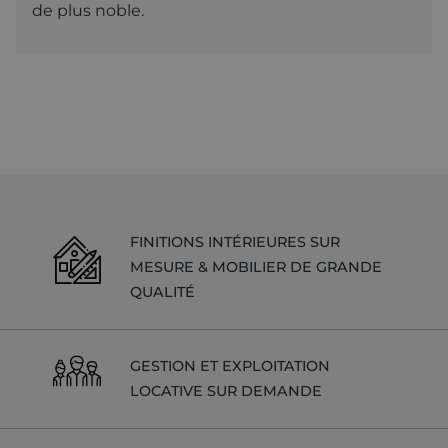
de plus noble.
semaines
Google
couramment
.alpine-
AdSense for
utilisé de
lodges.fr
experimenting
Google. Ce
with
cookie est
advertisement
utilisé pour
efficiency
distinguer les
across
utilisateurs
websites
uniques en
using their
attribuant un
services
numéro
généré
aléatoirement
_fbp
2 mois 4
Utilisé par
Meta Platform
comme
semaines
Facebook
Inc.
identifiant
pour fournir
.alpine-
client. Il est
une série de
lodges.fr
inclus dans
produits
chaque
publicitaires
FINITIONS INTÉRIEURES SUR
demande de
tels que les
page d'un site
enchères en
MESURE & MOBILIER DE GRANDE
et utilisé pour
temps réel
QUALITÉ
calculer les
d'annonceurs
données de
tiers
visiteur, de
session et de
campagne
pour les
GESTION ET EXPLOITATION
rapports
d'analyse du
LOCATIVE SUR DEMANDE
site.
_gid
1 jour
Ce cookie est
Google LLC
défini par
.alpine-