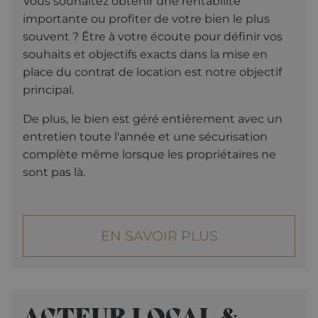
Vous souhaitez obtenir une rentabilité
internet.
importante ou profiter de votre bien le plus
Fournisseur /
Nom
Expiration
Descripti
souvent ? Être à votre écoute pour définir vos
Domaine
souhaits et objectifs exacts dans la mise en
_GRECAPTCHA
5 mois 3
Google
Google LLC
semaines
reCAPTC
place du contrat de location est notre objectif
www.google.com
définit un
principal.
cookie
nécessair
(_GRECAP
De plus, le bien est géré entièrement avec un
lorsqu'il e
exécuté d
entretien toute l'année et une sécurisation
but de fo
son analy
complète même lorsque les propriétaires ne
des risque
sont pas là.
CookieScriptConsent
1 an
Ce cookie
CookieScript
utilisé par
.alpine-lodges.fr
service C
Script.co
pour
mémoriser
EN SAVOIR PLUS
préférenc
Politique de confidentialité de
consente
Google
des visite
matière d
cookies. Il
nécessair
la banniè
ACTEUR LOCAL &
cookies