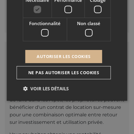
financement le plus adapté.
Empruntez l’esprit léger, et profitez !
Fonctionnalité
Non classé
LA LOCATION PENSÉE
AUTORISER LES COOKIES
POUR VOUS
NE PAS AUTORISER LES COOKIES
L’hospitalité et le confort
En collaboration avec notre société sœur Alpine
VOIR LES DÉTAILS
Resorts, spécialiste de la location de propriétés
de luxe dans les Alpes, les propriétaires peuvent
bénéficier d'un contrat de location sur-mesure
Nécessaire
Performance
Ciblage
pour une combinaison optimale entre retour
Fonctionnalité
Non classé
sur investissement et utilisation privée.
Cookies nécessaires au fonctionnement du site