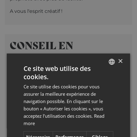
A vous l'esprit créatif !
CONSEIL EN
FINANCEMENT
×
Ce site web utilise des
Composez votre budget
cookies.
ENGLISH
La maîtrise du coût total de votre projet est un
facteur essentiel pour un financement en toute
Ce site utilise des cookies pour vous
FRENCH
tranquillité.
assurer la meilleure expérience de
navigation possible. En cliquant sur le
Notre équipe est attentive à vous
bouton « Autoriser les cookies », vous
communiquer les bonnes informations, et à
acceptez l’utilisation des cookies.
Read
vous accompagner, en lien avec nos partenaires
more
de confiance, dans toutes les démarches
administratives pour vous garantir le
Nécessaire
Performance
Ciblage