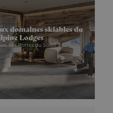
eaux domaines skiables du
lpine Lodges
ées, Les Portes du Soleil