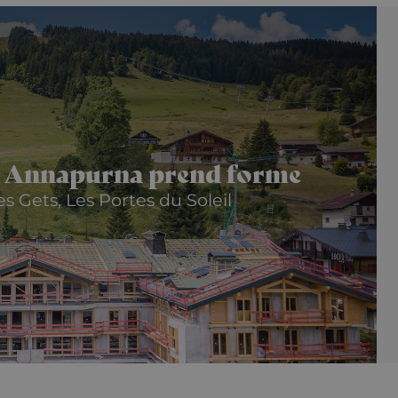
visiteur, de session et de campagne pour les rapports d'an
2 mois 4
Utilisé par Facebook pour fournir une série de produits publicita
tform
semaines
enchères en temps réel d'annonceurs tiers
1 jour
Ce cookie est défini par Google Analytics. Il stocke et met
Google LLC
unique pour chaque page visitée et est utilisé pour compte
.alpine-
pages vues.
lodges.fr
.alpine-
1 minute
This is a pattern type cookie set by Google Analytics, whe
lodges.fr
element on the name contains the unique identity numbe
website it relates to. It is a variation of the _gat cookie wh
the amount of data recorded by Google on high traffic v
ce Annapurna prend forme
 Gets, Les Portes du Soleil