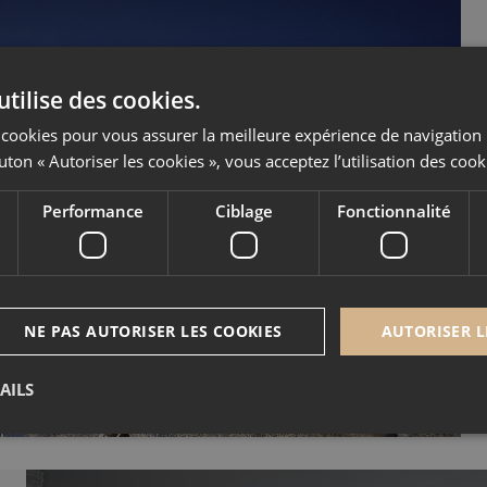
utilise des cookies.
es cookies pour vous assurer la meilleure expérience de navigation 
uton « Autoriser les cookies », vous acceptez l’utilisation des cook
 des travaux du Kinabalu
Performance
Ciblage
Fonctionnalité
 Gets, Les Portes du Soleil
NE PAS AUTORISER LES COOKIES
AUTORISER L
AILS
Nécessaire
Performance
Ciblage
Fonctionnalité
Non classé