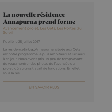
alyse du site.
ires tels que les
 à jour une valeur
r et suivre les
La nouvelle résidence
Annapurna prend forme
re the pattern
r of the account or
Avancement projet, Les Gets, Les Portes du
ich is used to limit
Soleil
olume websites.
Publié le 25 juillet 2017
La résidence&nbsp;Annapurna, située aux Gets
est notre programme le plus ambitieux et luxueux
à ce jour. Nous avons pris un peu de temps avant
de vous montrer des photos de l’avancée du
projet, dû au gros travail de fondations. En effet,
sous la rési ...
EN SAVOIR PLUS