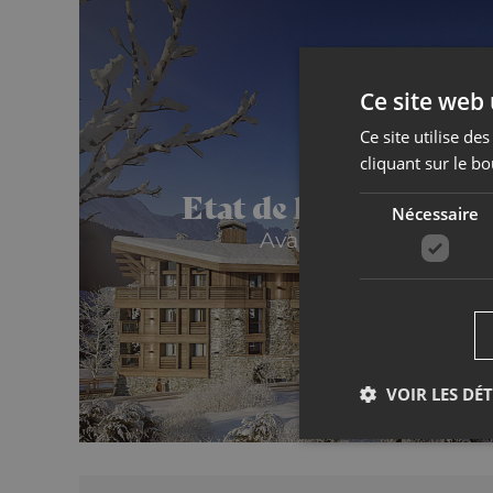
Ce site web 
Ce site utilise d
cliquant sur le bo
Etat de l’avancement
Nécessaire
Avancement projet, Les
VOIR LES DÉT