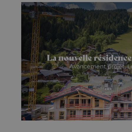
_fbp
Meta Pla
Inc.
_gid
.alpine-
lodges.fr
_gat_UA-
103999891-3
La nouvelle résiden
Avancement projet, Les