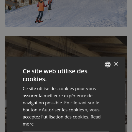
×
Ce site web utilise des
Nouvelle destination
cookies.
ENGLISH
– 2 appartements
Ce site utilise des cookies pour vous
FRENCH
assurer la meilleure expérience de
d’exception à Tignes
navigation possible. En cliquant sur le
bouton « Autoriser les cookies », vous
Nouveau projet, Tignes, Val
acceptez l’utilisation des cookies.
Read
d'Isère
more