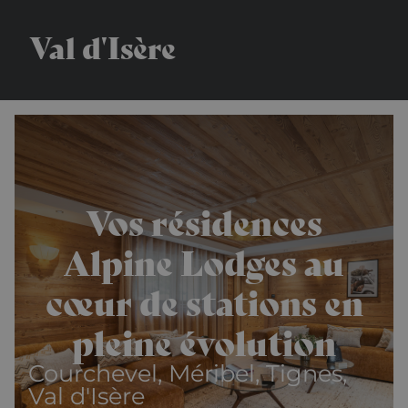
Val d'Isère
Vos résidences
Alpine Lodges au
cœur de stations en
pleine évolution
Courchevel, Méribel, Tignes,
Val d'Isère