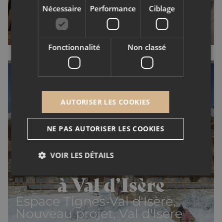
Nécessaire
Performance
Ciblage
Fonctionnalité
Non classé
AUTORISER LES COOKIES
Nouvelle destination
NE PAS AUTORISER LES COOKIES
– Vail Lodge, 6
appartements de luxe
VOIR LES DÉTAILS
à Val d’Isère
Nécessaire
Performance
Ciblage
Espace Tignes-Val d'Isère,
Fonctionnalité
Non classé
Nouveau projet, Val d'Isère