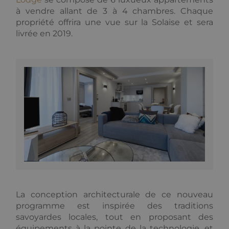
internet.
à vendre allant de 3 à 4 chambres. Chaque
Fournisseur /
propriété offrira une vue sur la Solaise et sera
Nom
Expiration
Descripti
Domaine
livrée en 2019.
_GRECAPTCHA
5 mois 3
Google
Google LLC
semaines
reCAPTC
www.google.com
définit un
cookie
nécessair
(_GRECAP
lorsqu'il e
exécuté d
but de fo
son analy
des risque
CookieScriptConsent
1 an
Ce cookie
CookieScript
utilisé par
.alpine-lodges.fr
service C
Script.co
pour
mémoriser
préférenc
Politique de confidentialité de
consente
Google
des visite
matière d
La conception architecturale de ce nouveau
cookies. Il
programme est inspirée des traditions
nécessair
la banniè
savoyardes locales, tout en proposant des
cookies
équipements à la pointe de la technologie, et
Cookie-