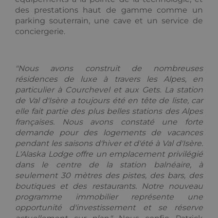
Script.co
des prestations haut de gamme comme un
fonctionn
correctem
parking souterrain, une cave et un service de
conciergerie.
october_session
October CMS
1 heure 59
alpine-lodges.fr
minutes
"Nous avons construit de nombreuses
Fournisseur /
Fournisseur
Nom
Nom
Expiration
Expiration
Description
Description
Domaine
/ Domaine
résidences de luxe à travers les Alpes, en
Fou
particulier à Courchevel et aux Gets. La station
Nom
_ga_F3HJH5D1SD
IDE
.alpine-
1 an
1 an 1
This cookie is
This cookie is
Google LLC
/ D
lodges.fr
mois
set by
used by
.doubleclick.net
de Val d'Isère a toujours été en tête de liste, car
Doubleclick
Google
OFSYS_Consent_DwYAAHltUmFIeONzBwFWODdmaEG!AQAA
alp
elle fait partie des plus belles stations des Alpes
and carries
Analytics to
lod
out
persist
françaises. Nous avons constaté une forte
information
session state.
demande pour des logements de vacances
about how
the end user
_ga
1 an 1
Ce nom de
Google LLC
pendant les saisons d'hiver et d'été à Val d'Isère.
uses the
mois
cookie est
.alpine-
website and
L'Alaska Lodge offre un emplacement privilégié
associé à
lodges.fr
any
Google
dans le centre de la station balnéaire, à
advertising
Universal
that the end
Analytics -
seulement 30 mètres des pistes, des bars, des
user may have
qui est une
boutiques et des restaurants. Notre nouveau
seen before
mise à jour
visiting the
importante
programme immobilier représente une
said website.
du service
opportunité d'investissement et se réserve
d'analyse le
_gcl_au
2 mois 4
Used by
plus
Google LLC