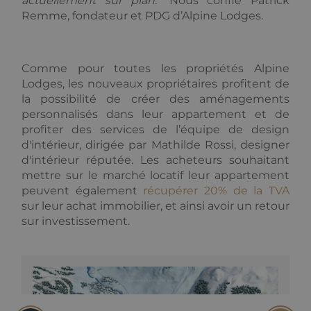
actuellement sur plan."
Nous confie Patrick
semaines
Google
couramment
.alpine-
Remme, fondateur et PDG d’Alpine Lodges.
AdSense for
utilisé de
lodges.fr
experimenting
Google. Ce
with
cookie est
advertisement
utilisé pour
efficiency
distinguer les
across
utilisateurs
Comme pour toutes les propriétés Alpine
websites
uniques en
Lodges, les nouveaux propriétaires profitent de
using their
attribuant un
services
numéro
la possibilité de créer des aménagements
généré
aléatoirement
_fbp
2 mois 4
Utilisé par
personnalisés dans leur appartement et de
Meta Platform
comme
semaines
Facebook
Inc.
profiter des services de l’équipe de design
identifiant
pour fournir
.alpine-
client. Il est
une série de
lodges.fr
d'intérieur, dirigée par Mathilde Rossi, designer
inclus dans
produits
d'intérieur réputée. Les acheteurs souhaitant
chaque
publicitaires
demande de
tels que les
mettre sur le marché locatif leur appartement
page d'un site
enchères en
peuvent également
récupérer 20% de la TVA
et utilisé pour
temps réel
calculer les
d'annonceurs
sur leur achat immobilier, et ainsi avoir un retour
données de
tiers
visiteur, de
sur investissement.
session et de
campagne
pour les
rapports
d'analyse du
site.
_gid
1 jour
Ce cookie est
Google LLC
défini par
.alpine-