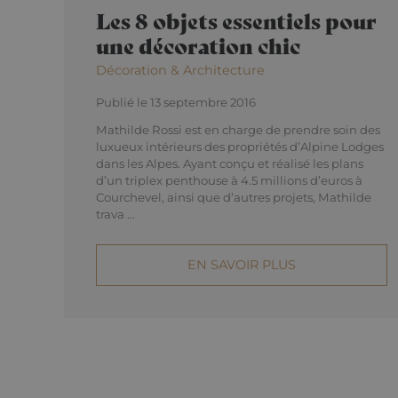
Les 8 objets essentiels pour
une décoration chic
Nom
Fournisse
Nom
Nom
Domaine
OFSYS_Consent_
Décoration & Architecture
_ga_F3HJH5D1SD
IDE
Google L
.doublecl
Publié le 13 septembre 2016
_ga
_gcl_au
Mathilde Rossi est en charge de prendre soin des
Google L
.alpine-
luxueux intérieurs des propriétés d’Alpine Lodges
lodges.fr
dans les Alpes. Ayant conçu et réalisé les plans
d’un triplex penthouse à 4.5 millions d’euros à
_fbp
Meta Pla
Inc.
Courchevel, ainsi que d’autres projets, Mathilde
_gid
.alpine-
trava ...
lodges.fr
_gat_UA-
EN SAVOIR PLUS
103999891-3