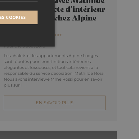
Rossi, architecte d’intérieur
en exclusivité chez Alpine
ES COOKIES
Lodges
Décoration & Architecture
Publié le 3 août 2018
Les chalets et les appartements Alpine Lodges
sont réputés pour leurs finitions intérieures
élégantes et luxueuses, et tout cela revient à la
responsable du service décoration, Mathilde Rossi.
Nous avons interviewé Mme Rossi pour en savoir
plus sur l ...
e (_GRECAPTCHA)
analyse des risques.
EN SAVOIR PLUS
t.com pour
visiteurs en matière
cookies Cookie-