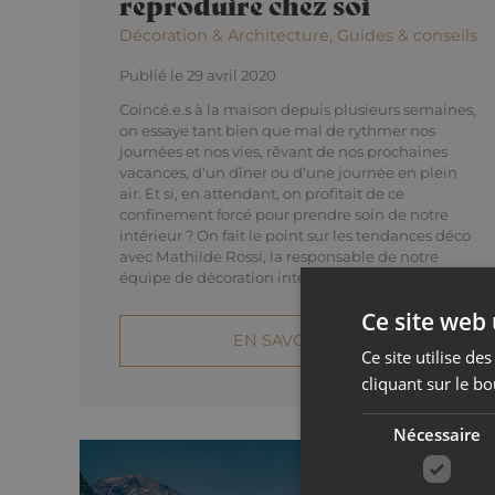
reproduire chez soi
Décoration & Architecture, Guides & conseils
Publié le 29 avril 2020
Coincé.e.s à la maison depuis plusieurs semaines,
on essaye tant bien que mal de rythmer nos
journées et nos vies, rêvant de nos prochaines
vacances, d'un dîner ou d'une journée en plein
air. Et si, en attendant, on profitait de ce
confinement forcé pour prendre soin de notre
intérieur ? On fait le point sur les tendances déco
avec Mathilde Rossi, la responsable de notre
équipe de décoration intérieure.
Ce site web 
EN SAVOIR PLUS
Ce site utilise d
cliquant sur le bo
Nécessaire