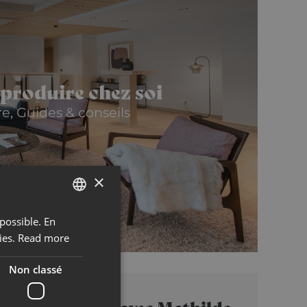
eproduire chez soi
e, Guides & conseils
×
possible. En
ENGLISH
ies.
Read more
FRENCH
Non classé
Cinq minutes avec Mathilde