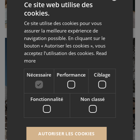
Livraison projet
Ce site web utilise des
cookies.
ENGLISH
Ce site utilise des cookies pour vous
FRENCH
assurer la meilleure expérience de
navigation possible. En cliquant sur le
bouton « Autoriser les cookies », vous
acceptez l’utilisation des cookies.
Read
more
Nécessaire
Performance
Ciblage
Manali Lodge,
Courchevel, les
Fonctionnalité
Non classé
nouveautés !
Avancement projet,
Courchevel, Les 3 Vallées
AUTORISER LES COOKIES