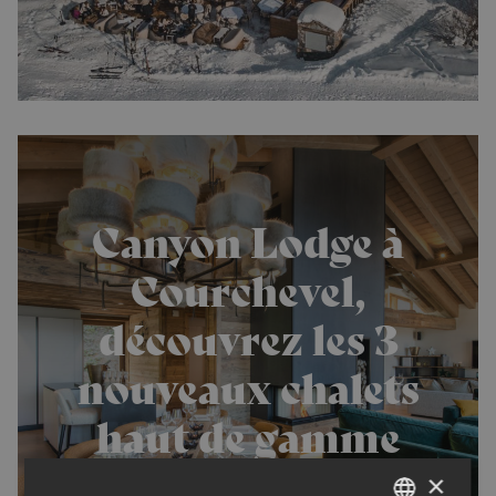
Canyon Lodge à
Courchevel,
découvrez les 3
nouveaux chalets
haut de gamme
Courchevel, Les 3 Vallées,
×