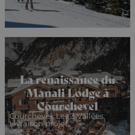
La renaissance du
Manali Lodge à
Courchevel
Courchevel, Les 3 Vallées,
Livraison projet