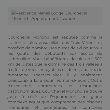
_gcl_au
2 mois 4
Used by
plus
Google LLC
semaines
Google
couramment
.alpine-
AdSense for
utilisé de
lodges.fr
experimenting
Google. Ce
with
cookie est
advertisement
utilisé pour
efficiency
distinguer les
across
utilisateurs
websites
uniques en
using their
attribuant un
services
numéro
Courchevel Moriond est réputée comme la
généré
station la plus ensoleillée des Trois Vallées, et
aléatoirement
_fbp
2 mois 4
Utilisé par
Meta Platform
comme
semaines
Facebook
Inc.
possède de nombreuses pistes de ski pour tous
identifiant
pour fournir
.alpine-
client. Il est
une série de
les goûts, des débutants aux accros de
lodges.fr
inclus dans
produits
l'adrénaline. Vous bénéficierez de plus de 600
chaque
publicitaires
demande de
tels que les
km de pistes que le domaine des Trois Vallées a
page d'un site
enchères en
à offrir, de vues incroyables et de restaurants de
et utilisé pour
temps réel
calculer les
d'annonceurs
montagne spectaculaires. Il y également
données de
tiers
beaucoup à faire pour les non-skieurs ; Outre
visiteur, de
session et de
d'excellents commerces et restaurants
campagne
pour les
gastronomiques, Courchevel Moriond se trouve
rapports
juste à côté de l'Aquamotion, un grand
d'analyse du
site.
complexe aquatique comprenant des piscines
intérieures et extérieures, un complexe
_gid
1 jour
Ce cookie est
Google LLC