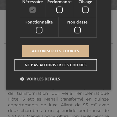
Nécessaire
Performance
Ciblage
Fonctionnalité
Non classé
COURCHEVEL,
LES 3 VALLÉES,
NOUVEAU
PROJET
AUTORISER LES COOKIES
Nous sommes ravis d'annoncer le lancement de
notre nouveau programme
Manali Lodge
, au
NE PAS AUTORISER LES COOKIES
cœur de Courchevel Moriond, l'un des villages
les plus réputés des Trois Vallées. Offrant un
VOIR LES DÉTAILS
véritable accès skis aux pieds dans le centre de
la station, Manali Lodge est un incroyable projet
de transformation qui verra l’emblématique
Hôtel 5 étoiles Manali transformé en quinze
Nécessaire
Performance
Ciblage
appartements de luxe. Allant de 95 m² avec
Fonctionnalité
Non classé
deux chambres à un splendide penthouse de
500 m², Manali Lodge offrira non seulement le