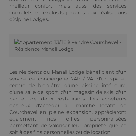
Cookies nécessaires au fonctionnement du site
internet.
meilleur confort, mais aussi des services
complets et exclusifs propres aux réalisations
Fournisseur /
Nom
Expiration
Descripti
d’Alpine Lodges.
Domaine
_GRECAPTCHA
5 mois 3
Google
Google LLC
semaines
reCAPTC
www.google.com
définit un
cookie
nécessair
(_GRECAP
lorsqu'il e
exécuté d
but de fo
son analy
des risque
Les résidents du Manali Lodge bénéficient d'un
service de conciergerie 24h / 24, d'un spa et
CookieScriptConsent
1 an
Ce cookie
CookieScript
utilisé par
.alpine-lodges.fr
centre de bien-être, d'une piscine intérieure,
service C
d'une salle de sport, d'un magasin de skis, d'un
Script.co
pour
bar et de deux restaurants. Les acheteurs
mémoriser
préférenc
désireux d'accéder au marché locatif de
Politique de confidentialité de
consente
Google
Courchevel en pleine expansion, apprécieront
des visite
matière d
également nos offres personnalisées
cookies. Il
permettant de valoriser leur propriété que ce
nécessair
la banniè
soit à des fins personnelles ou de location.
cookies