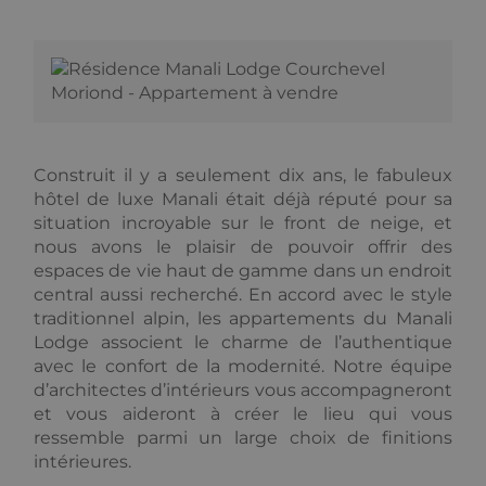
Cookie-
Script.co
fonctionn
correctem
october_session
October CMS
1 heure 59
alpine-lodges.fr
minutes
Fournisseur /
Fournisseur
Construit il y a seulement dix ans, le fabuleux
Nom
Nom
Expiration
Expiration
Description
Description
Domaine
/ Domaine
hôtel de luxe Manali était déjà réputé pour sa
Fou
Nom
_ga_F3HJH5D1SD
IDE
.alpine-
1 an
1 an 1
This cookie is
This cookie is
Google LLC
/ D
situation incroyable sur le front de neige, et
lodges.fr
mois
set by
used by
.doubleclick.net
nous avons le plaisir de pouvoir offrir des
Doubleclick
Google
OFSYS_Consent_DwYAAHltUmFIeONzBwFWODdmaEG!AQAA
alp
and carries
Analytics to
lod
espaces de vie haut de gamme dans un endroit
out
persist
information
session state.
central aussi recherché. En accord avec le style
about how
traditionnel alpin, les appartements du Manali
the end user
_ga
1 an 1
Ce nom de
Google LLC
uses the
mois
cookie est
.alpine-
Lodge associent le charme de l’authentique
website and
associé à
lodges.fr
avec le confort de la modernité. Notre équipe
any
Google
advertising
Universal
d’architectes d’intérieurs vous accompagneront
that the end
Analytics -
et vous aideront à créer le lieu qui vous
user may have
qui est une
seen before
mise à jour
ressemble parmi un large choix de finitions
visiting the
importante
said website.
intérieures.
du service
d'analyse le