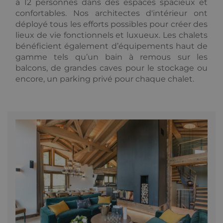
page visitée
à 12 personnes dans des espaces spacieux et
et est utilisé
confortables. Nos architectes d'intérieur ont
pour compter
et suivre les
déployé tous les efforts possibles pour créer des
pages vues.
lieux de vie fonctionnels et luxueux. Les chalets
_gat_UA-
.alpine-
1 minute
This is a
bénéficient également d’équipements haut de
103999891-3
lodges.fr
pattern type
gamme tels qu’un bain à remous sur les
cookie set by
Google
balcons, de grandes caves pour le stockage ou
Analytics,
where the
encore, un parking privé pour chaque chalet.
pattern
element on
the name
contains the
unique
identity
number of
the account
or website it
relates to. It is
a variation of
the _gat
cookie which
is used to
limit the
amount of
data recorded
by Google on
high traffic
volume