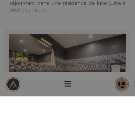
séjournant dans une résidence de luxe juste à
côté des pistes.
Salles de bains simples mais élégantes.