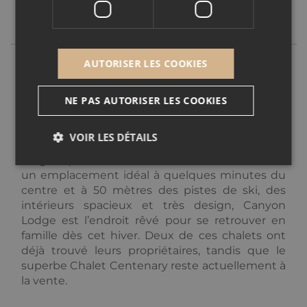
PROJET
AUTORISER LES COOKIES
Découvrez en exclusivité les premières photos
du
Canyon Lodge
, une collection de 3 chalets
NE PAS AUTORISER LES COOKIES
haut de gamme située sur les hauteurs de
Courchevel Moriond
. Tout juste livrés, notre
VOIR LES DÉTAILS
équipe est fière de pouvoir ajouter ces
magnifiques chalets à ses réalisations. Grâce à
un emplacement idéal à quelques minutes du
centre et à 50 mètres des pistes de ski, des
Nécessaire
Performance
Ciblage
intérieurs spacieux et très design, Canyon
Fonctionnalité
Non classé
Lodge est l’endroit rêvé pour se retrouver en
famille dès cet hiver. Deux de ces chalets ont
Cookies nécessaires au fonctionnement du site
internet.
déjà trouvé leurs propriétaires, tandis que le
superbe Chalet Centenary reste actuellement à
Fournisseur /
Nom
Expiration
Descripti
la vente.
Domaine
_GRECAPTCHA
5 mois 3
Google
Google LLC