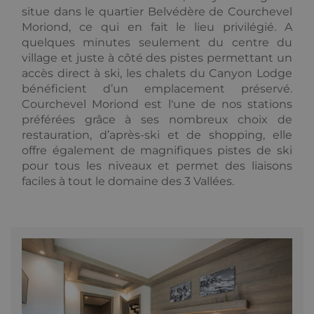
situe dans le quartier Belvédère de Courchevel
Moriond, ce qui en fait le lieu privilégié. A
Fournisseur /
Fournisseur
quelques minutes seulement du centre du
Nom
Nom
Expiration
Expiration
Description
Description
Domaine
/ Domaine
village et juste à côté des pistes permettant un
Fou
Nom
_ga_F3HJH5D1SD
IDE
.alpine-
1 an
1 an 1
This cookie is
This cookie is
Google LLC
/ D
accès direct à ski, les chalets du Canyon Lodge
lodges.fr
mois
set by
used by
.doubleclick.net
Doubleclick
Google
bénéficient d’un emplacement préservé.
OFSYS_Consent_DwYAAHltUmFIeONzBwFWODdmaEG!AQAA
alp
and carries
Analytics to
lod
Courchevel Moriond est l'une de nos stations
out
persist
information
session state.
préférées grâce à ses nombreux choix de
about how
restauration, d’après-ski et de shopping, elle
the end user
_ga
1 an 1
Ce nom de
Google LLC
uses the
mois
cookie est
.alpine-
offre également de magnifiques pistes de ski
website and
associé à
lodges.fr
pour tous les niveaux et permet des liaisons
any
Google
advertising
Universal
faciles à tout le domaine des 3 Vallées.
that the end
Analytics -
user may have
qui est une
seen before
mise à jour
visiting the
importante
said website.
du service
d'analyse le
_gcl_au
2 mois 4
Used by
plus
Google LLC
semaines
Google
couramment
.alpine-
AdSense for
utilisé de
lodges.fr
experimenting
Google. Ce
with
cookie est
advertisement
utilisé pour
efficiency
distinguer les
across
utilisateurs