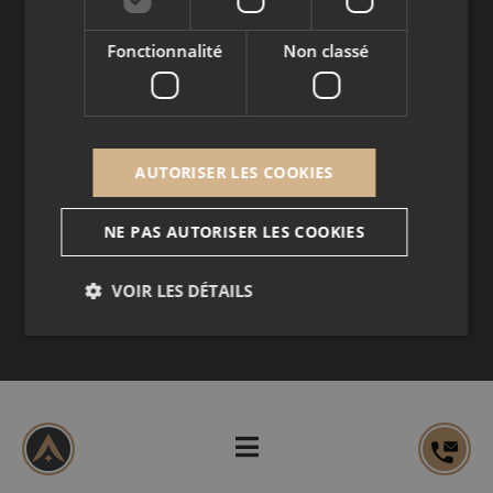
RÉSEAUX
Fonctionnalité
Non classé
Copyright © 2026
Mentions légales
AUTORISER LES COOKIES
Données personnelles
NE PAS AUTORISER LES COOKIES
VOIR LES DÉTAILS
Nécessaire
Performance
Ciblage
Fonctionnalité
Non classé
Cookies nécessaires au fonctionnement du site
internet.