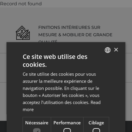
Record not found
FINITIONS INTÉRIEURES SUR
MESURE & MOBILIER DE GRANDE
QUALITÉ
×
Ce site web utilise des
cookies.
GESTION ET EXPLOITATION
ENGLISH
LOCATIVE SUR DEMANDE
Ce site utilise des cookies pour vous
FRENCH
assurer la meilleure expérience de
navigation possible. En cliquant sur le
POSSIBILITÉ DE RÉCUPÉRATION DE
bouton « Autoriser les cookies », vous
LA TVA (20%)
acceptez l’utilisation des cookies.
Read
more
Nécessaire
Performance
Ciblage