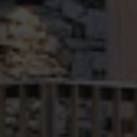
the name
contains the
unique
identity
number of
the account
or website it
relates to. It is
a variation of
the _gat
cookie which
is used to
limit the
amount of
data recorded
by Google on
high traffic
volume
websites.