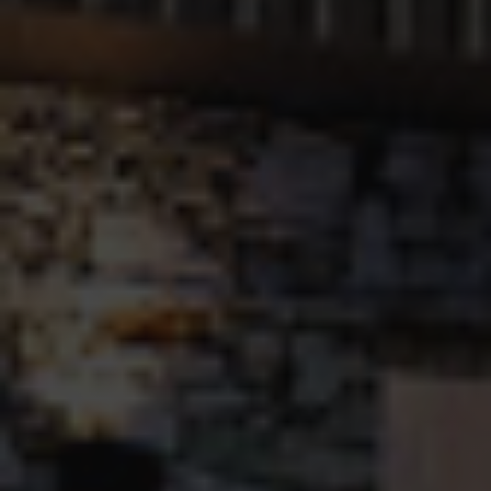
calculer les
d'annonceurs
données de
tiers
visiteur, de
session et de
campagne
pour les
rapports
d'analyse du
site.
_gid
1 jour
Ce cookie est
Google LLC
défini par
.alpine-
Google
lodges.fr
Analytics. Il
stocke et met
à jour une
valeur unique
pour chaque
page visitée
et est utilisé
pour compter
et suivre les
pages vues.
_gat_UA-
.alpine-
1 minute
This is a
103999891-3
lodges.fr
pattern type
cookie set by
Google
Analytics,
where the
pattern
element on