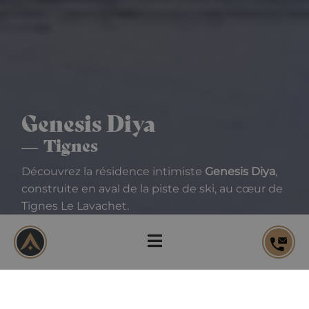
Genesis Diya
Tignes
Découvrez la résidence intimiste
Genesis Diya
,
construite en aval de la piste de ski, au cœur de
Tignes Le Lavachet.