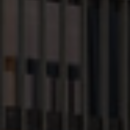
the end user
_ga
1 an 1
Ce nom de
Google LLC
uses the
mois
cookie est
.alpine-
website and
associé à
lodges.fr
any
Google
advertising
Universal
that the end
Analytics -
user may have
qui est une
seen before
mise à jour
visiting the
importante
said website.
du service
d'analyse le
_gcl_au
2 mois 4
Used by
plus
Google LLC
semaines
Google
couramment
.alpine-
AdSense for
utilisé de
lodges.fr
experimenting
Google. Ce
with
cookie est
advertisement
utilisé pour
efficiency
distinguer les
across
utilisateurs
websites
uniques en
using their
attribuant un
services
numéro
généré
aléatoirement
_fbp
2 mois 4
Utilisé par
Meta Platform
comme
semaines
Facebook
Inc.
identifiant
pour fournir
.alpine-
client. Il est
une série de
lodges.fr
inclus dans
produits
chaque
publicitaires
demande de
tels que les
page d'un site
enchères en
et utilisé pour
temps réel