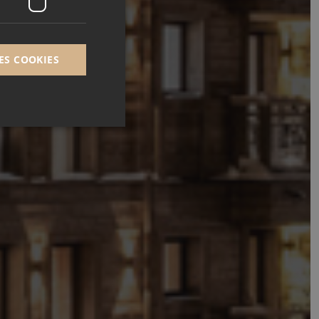
ES COOKIES
e (_GRECAPTCHA)
analyse des risques.
t.com pour
visiteurs en matière
cookies Cookie-