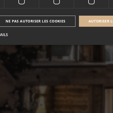
u
, une large gamme
d’appartements
des
commerces
et des
pistes de ski
.
NE PAS AUTORISER LES COOKIES
AUTORISER L
AILS
Nécessaire
Performance
Ciblage
Fonctionnalité
Non classé
u fonctionnement du site internet.
Fournisseur /
Expiration
Description
Domaine
5 mois 3
Google reCAPTCHA définit un cookie nécessair
Google LLC
semaines
lorsqu'il est exécuté dans le but de fournir son 
www.google.com
nt
1 an
Ce cookie est utilisé par le service Cookie-Scrip
CookieScript
mémoriser les préférences de consentement des 
.alpine-lodges.fr
de cookies. Il est nécessaire que la bannière de 
Script.com fonctionne correctement.
October CMS
1 heure 59