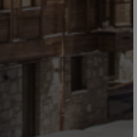
n
Description
 jour
about how the end
state.
y have seen before
 - qui est une mise
fficiency across
 utilisé de Google.
ues en attribuant un
est inclus dans
r les données de
alyse du site.
ires tels que les
 à jour une valeur
r et suivre les
re the pattern
r of the account or
ich is used to limit
olume websites.