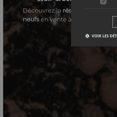
Découvrez la
résidence Kinabal
neufs
en vente à quelques pas 
VOIR LES DÉT
Cookies nécessaires a
Nom
_GRECAPTCHA
CookieScriptConse
october_session