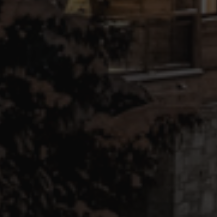
alpine-lodges.fr
minutes
Politique de confidentialité de Google
ur /
Fournisseur
Fournisseur / Domaine
Expiratio
Expiration
Expiration
Description
Description
/ Domaine
DwYAAHltUmFIeONzBwFWODdmaEG!AQAA
alpine-lodges.fr
2 semaines 1
.alpine-
1 an
1 an 1
This cookie is set by Doubleclick and carries out information 
This cookie is used by Google Analytics to persist session 
LC
lodges.fr
mois
user uses the website and any advertising that the end user ma
ick.net
visiting the said website.
1 an 1
Ce nom de cookie est associé à Google Universal Analytics
Google LLC
2 mois 4
mois
Used by Google AdSense for experimenting with advertisement e
à jour importante du service d'analyse le plus couramment
LC
.alpine-
semaines
websites using their services
Ce cookie est utilisé pour distinguer les utilisateurs uniq
lodges.fr
numéro généré aléatoirement comme identifiant client. Il 
chaque demande de page d'un site et utilisé pour calcule
visiteur, de session et de campagne pour les rapports d'an
2 mois 4
Utilisé par Facebook pour fournir une série de produits publicita
tform
semaines
enchères en temps réel d'annonceurs tiers
1 jour
Ce cookie est défini par Google Analytics. Il stocke et met
Google LLC
unique pour chaque page visitée et est utilisé pour compte
.alpine-
pages vues.
lodges.fr
.alpine-
1 minute
This is a pattern type cookie set by Google Analytics, whe
lodges.fr
element on the name contains the unique identity numbe
website it relates to. It is a variation of the _gat cookie wh
the amount of data recorded by Google on high traffic v