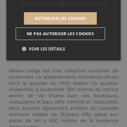
Le charme du village, le ski grandeur nature, le
AUTORISER LES COOKIES
grand domaine Espace Killy... Bienvenue à Val
d'Isère, l'endroit rêvé pour acquérir un bien
NE PAS AUTORISER LES COOKIES
d'exception ! Alpine Lodges vous présente le
dernier penthouse à la vente dans le
VOIR LES DÉTAILS
programme immobilier Alaska Lodge.
Alaska Lodge est une collection exclusive de
Nécessaire
Performance
Ciblage
seulement six appartements individuels situés
Fonctionnalité
Non classé
dans le quartier du Petit Alaska. Ce quartier
résidentiel, à seulement 300 mètres du centre
Cookies nécessaires au fonctionnement du site
internet.
animé de Val d'Isère avec ses boutiques,
restaurants et bars, offre intimité et tranquillité.
Fournisseur /
Nom
Expiration
Descripti
Vous pourrez également profiter du superbe
Domaine
domaine skiable de l'Espace Killy, grâce aux
_GRECAPTCHA
5 mois 3
Google
Google LLC
pistes de ski à 500 mètres de la résidence
semaines
reCAPTC
www.google.com
définit un
Alaska Lodge.