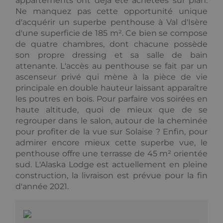
appartements ont déjà été achetées sur plan.
pour compter
et suivre les
Ne manquez pas cette opportunité unique
pages vues.
d'acquérir un superbe penthouse à Val d'Isère
_gat_UA-
.alpine-
1 minute
This is a
d'une superficie de 185 m². Ce bien se compose
103999891-3
lodges.fr
pattern type
cookie set by
de quatre chambres, dont chacune possède
Google
son propre dressing et sa salle de bain
Analytics,
where the
attenante. L'accès au penthouse se fait par un
pattern
ascenseur privé qui mène à la pièce de vie
element on
the name
principale en double hauteur laissant apparaître
contains the
les poutres en bois. Pour parfaire vos soirées en
unique
identity
haute altitude, quoi de mieux que de se
number of
the account
regrouper dans le salon, autour de la cheminée
or website it
pour profiter de la vue sur Solaise ? Enfin, pour
relates to. It is
a variation of
admirer encore mieux cette superbe vue, le
the _gat
penthouse offre une terrasse de 45 m² orientée
cookie which
is used to
sud. L'Alaska Lodge est actuellement en pleine
limit the
construction, la livraison est prévue pour la fin
amount of
data recorded
d'année 2021.
by Google on
high traffic
volume
websites.