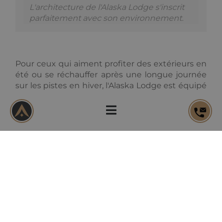
L'architecture de l'Alaska Lodge s'inscrit
parfaitement avec son environnement.
Pour ceux qui aiment profiter des extérieurs en
été ou se réchauffer après une longue journée
sur les pistes en hiver, l'Alaska Lodge est équipé
d'un jacuzzi extérieur sur la grande terrasse de
45 m² et aussi d'un sauna intérieur. La résidence
comporte également un parking souterrain
privé et sécurisé avec un large espace de
stockage privé pour vos équipements de
montagne.