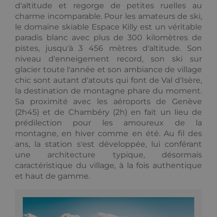
d'altitude et regorge de petites ruelles au
Fournisseur /
Fournisseur
charme incomparable. Pour les amateurs de ski,
Nom
Nom
Expiration
Expiration
Description
Description
Domaine
/ Domaine
le domaine skiable Espace Killy est un véritable
Fou
Nom
_ga_F3HJH5D1SD
IDE
.alpine-
1 an
1 an 1
This cookie is
This cookie is
Google LLC
/ D
paradis blanc avec plus de 300 kilomètres de
lodges.fr
mois
set by
used by
.doubleclick.net
Doubleclick
Google
pistes, jusqu'à 3 456 mètres d'altitude. Son
OFSYS_Consent_DwYAAHltUmFIeONzBwFWODdmaEG!AQAA
alp
and carries
Analytics to
lod
niveau d'enneigement record, son ski sur
out
persist
information
session state.
glacier toute l'année et son ambiance de village
about how
chic sont autant d'atouts qui font de Val d'Isère,
the end user
_ga
1 an 1
Ce nom de
Google LLC
uses the
mois
cookie est
.alpine-
la destination de montagne phare du moment.
website and
associé à
lodges.fr
Sa proximité avec les aéroports de Genève
any
Google
advertising
Universal
(2h45) et de Chambéry (2h) en fait un lieu de
that the end
Analytics -
user may have
prédilection pour les amoureux de la
qui est une
seen before
mise à jour
montagne, en hiver comme en été. Au fil des
visiting the
importante
said website.
du service
ans, la station s'est développée, lui conférant
d'analyse le
une architecture typique, désormais
_gcl_au
2 mois 4
Used by
plus
Google LLC
semaines
Google
couramment
.alpine-
caractéristique du village, à la fois authentique
AdSense for
utilisé de
lodges.fr
et haut de gamme.
experimenting
Google. Ce
with
cookie est
advertisement
utilisé pour
efficiency
distinguer les
across
utilisateurs
websites
uniques en
using their
attribuant un