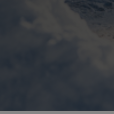
alpine-lodges.fr
minutes
Politique de confidentialité de Google
ur /
Fournisseur
Fournisseur / Domaine
Expiratio
Expiration
Expiration
Description
Description
/ Domaine
DwYAAHltUmFIeONzBwFWODdmaEG!AQAA
alpine-lodges.fr
2 semaines 1
.alpine-
1 an
1 an 1
This cookie is set by Doubleclick and carries out information 
This cookie is used by Google Analytics to persist session 
LC
lodges.fr
mois
user uses the website and any advertising that the end user ma
ick.net
visiting the said website.
1 an 1
Ce nom de cookie est associé à Google Universal Analytics
Google LLC
2 mois 4
mois
Used by Google AdSense for experimenting with advertisement e
à jour importante du service d'analyse le plus couramment
LC
.alpine-
semaines
websites using their services
Ce cookie est utilisé pour distinguer les utilisateurs uniq
lodges.fr
numéro généré aléatoirement comme identifiant client. Il 
chaque demande de page d'un site et utilisé pour calcule
visiteur, de session et de campagne pour les rapports d'an
2 mois 4
Utilisé par Facebook pour fournir une série de produits publicita
tform
semaines
enchères en temps réel d'annonceurs tiers
1 jour
Ce cookie est défini par Google Analytics. Il stocke et met
Google LLC
unique pour chaque page visitée et est utilisé pour compte
.alpine-
pages vues.
lodges.fr
.alpine-
1 minute
This is a pattern type cookie set by Google Analytics, whe
lodges.fr
element on the name contains the unique identity numbe
website it relates to. It is a variation of the _gat cookie wh
the amount of data recorded by Google on high traffic v