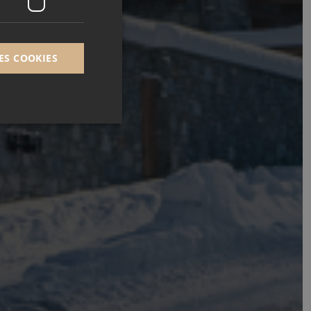
ES COOKIES
e (_GRECAPTCHA)
analyse des risques.
t.com pour
visiteurs en matière
cookies Cookie-