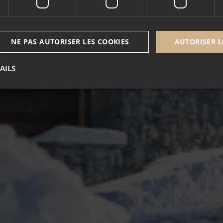
NE PAS AUTORISER LES COOKIES
AUTORISER L
AILS
Nécessaire
Performance
Ciblage
Fonctionnalité
Non classé
u fonctionnement du site internet.
Fournisseur /
Expiration
Description
Domaine
5 mois 3
Google reCAPTCHA définit un cookie nécessair
Google LLC
semaines
lorsqu'il est exécuté dans le but de fournir son 
www.google.com
nt
1 an
Ce cookie est utilisé par le service Cookie-Scrip
CookieScript
mémoriser les préférences de consentement des 
.alpine-lodges.fr
de cookies. Il est nécessaire que la bannière de 
Script.com fonctionne correctement.
October CMS
1 heure 59