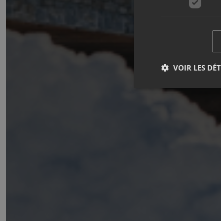
VOIR LES DÉT
Cookies nécessaires a
Nom
_GRECAPTCHA
CookieScriptConse
october_session