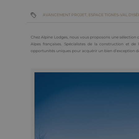
AVANCEMENT PROJET,
ESPACE TIGNES-VAL D'ISÈ
Chez Alpine Lodges, nous vous proposons une sélection d
Alpes françaises. Spécialistes de la construction et 
opportunités uniques pour acquérir un bien d’exception da