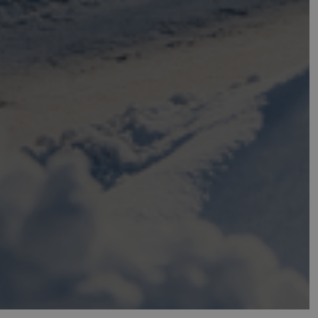
n
Description
 jour
about how the end
state.
y have seen before
 - qui est une mise
fficiency across
 utilisé de Google.
ues en attribuant un
est inclus dans
r les données de
alyse du site.
ires tels que les
 à jour une valeur
r et suivre les
re the pattern
r of the account or
ich is used to limit
olume websites.